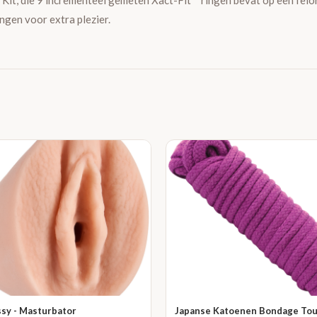
Kit, die 9 incrementeel gemeten Xact-Fit™ ringen bevat op een felor
ingen voor extra plezier.
sy - Masturbator
Japanse Katoenen Bondage To