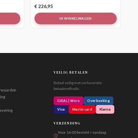
€
226,95
IN WINKELWAGEN
VEILIG BETALEN
Betaal veilig met uw favoriete
betaalmethode.
rwaarden
ing
iDEAL | Wero
Overboeking
Visa
Mastercard
Klarna
evering
VERZENDING
Voor 16:00 besteld = vandaag