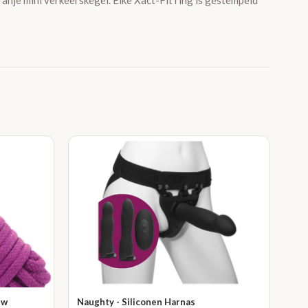
anje mini verkeerskegel. Elke Xact-Fit ring is gestempeld
uw
Naughty - Siliconen Harnas