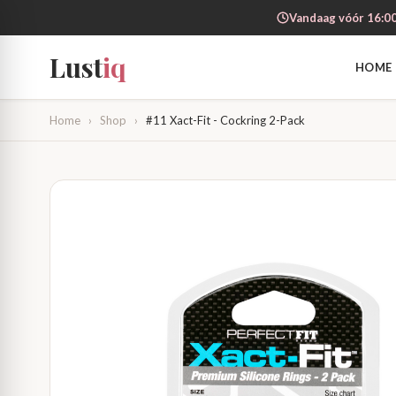
Vandaag vóór 16:00
Lust
iq
HOME
Home
›
Shop
›
#11 Xact-Fit - Cockring 2-Pack