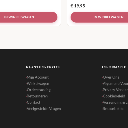
€
19,95
IN WINKELWAGEN
IN WINKELWAGEN
KLANTENSERVICE
INFORMATIE
Mijn Account
Over Ons
›
›
Winkelwagen
Algemene Voo
›
›
Ordertracking
Privacy Verklar
›
›
Retourneren
Cookiebeleid
›
›
Contact
Verzending & L
›
›
Veelgestelde Vragen
Retourbeleid
›
›