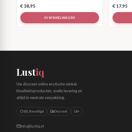
€
38,95
€
17,95
IN WINKELWAGEN
Lust
iq
Uw discreet online erotische winkel.
Kwaliteitsproducten, snelle levering en
altijd in neutrale verpakking.
SSL Beveiligd
Discreet
18+
info@lustiq.nl