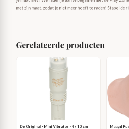
je maat niet? We raden je aan te beginnen met de Play Zone 
met zijn maat, zodat je niet meer hoeft te raden! Stapel de r
Gerelateerde producten
De Original - Mini Vibrator - 4 / 10 cm
Maagd Pus