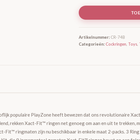
TO
Artikelnummer:
CR-74B
Categorieën:
Cockringen
,
Toys
,
flijk populaire PlayZone heeft bewezen dat ons revolutionaire Xac
lend, rekken Xact-Fit™ ringen net genoeg om aan en uit te trekken,
t-Fit™ ringmaten zijn nu beschikbaar in enkele maat 2-packs. 3 Ring