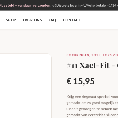
 besteld = vandaag verzonden!
Discrete levering
Veilig betalen
14 
SHOP
OVER ONS
FAQ
CONTACT
COCKRINGEN, TOYS, TOYS V
#11 Xact-Fit 
€
15,95
Krijg een ringmaat speciaal voor
gemaakt om zo goed mogelijk t
u nooit genoegen te nemen met i
gemaakt van eersteklas silico