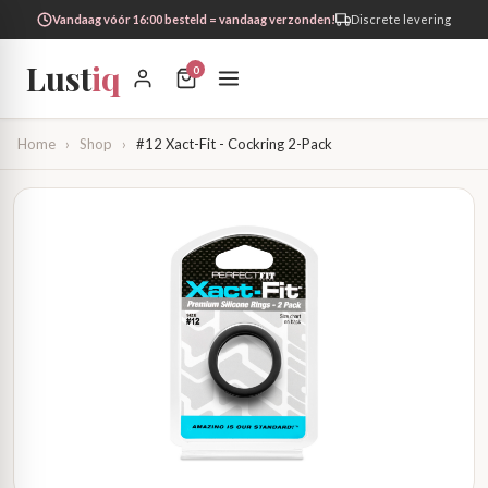
Vandaag vóór 16:00 besteld = vandaag verzonden!
Discrete levering
Lust
iq
0
Home
›
Shop
›
#12 Xact-Fit - Cockring 2-Pack