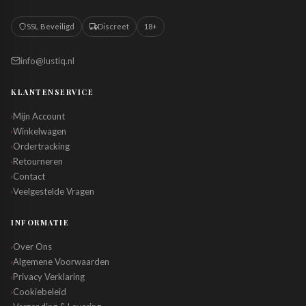
SSL Beveiligd
Discreet
18+
info@lustiq.nl
KLANTENSERVICE
Mijn Account
›
Winkelwagen
›
Ordertracking
›
Retourneren
›
Contact
›
Veelgestelde Vragen
›
INFORMATIE
Over Ons
›
Algemene Voorwaarden
›
Privacy Verklaring
›
Cookiebeleid
›