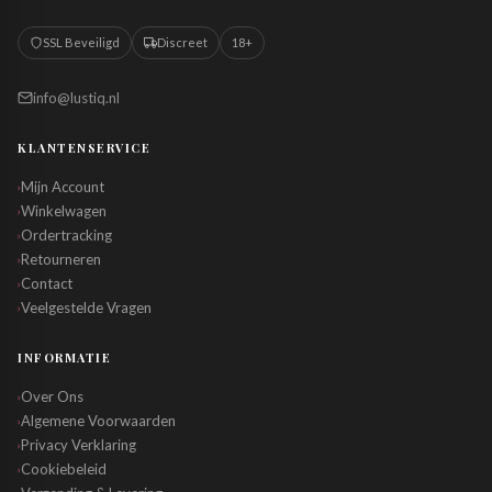
SSL Beveiligd
Discreet
18+
info@lustiq.nl
KLANTENSERVICE
Mijn Account
›
Winkelwagen
›
Ordertracking
›
Retourneren
›
Contact
›
Veelgestelde Vragen
›
INFORMATIE
Over Ons
›
Algemene Voorwaarden
›
Privacy Verklaring
›
Cookiebeleid
›