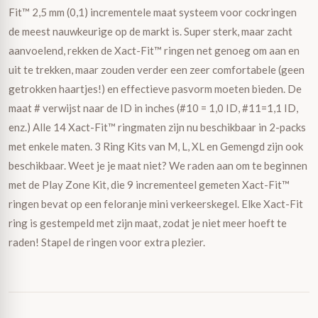
Fit™ 2,5 mm (0,1) incrementele maat systeem voor cockringen
de meest nauwkeurige op de markt is. Super sterk, maar zacht
aanvoelend, rekken de Xact-Fit™ ringen net genoeg om aan en
uit te trekken, maar zouden verder een zeer comfortabele (geen
getrokken haartjes!) en effectieve pasvorm moeten bieden. De
maat # verwijst naar de ID in inches (#10 = 1,0 ID, #11=1,1 ID,
enz.) Alle 14 Xact-Fit™ ringmaten zijn nu beschikbaar in 2-packs
met enkele maten. 3 Ring Kits van M, L, XL en Gemengd zijn ook
beschikbaar. Weet je je maat niet? We raden aan om te beginnen
met de Play Zone Kit, die 9 incrementeel gemeten Xact-Fit™
ringen bevat op een feloranje mini verkeerskegel. Elke Xact-Fit
ring is gestempeld met zijn maat, zodat je niet meer hoeft te
raden! Stapel de ringen voor extra plezier.