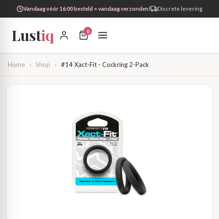
Vandaag vóór 16:00 besteld = vandaag verzonden!
Discrete levering
Lust
iq
0
Home
›
Shop
›
#14 Xact-Fit - Cockring 2-Pack