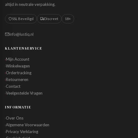
altijd in neutrale verpakking.
SSL Beveiligd
Discreet
18+
info@lustiq.nl
KLANTENSERVICE
Mijn Account
›
Winkelwagen
›
Ordertracking
›
Retourneren
›
Contact
›
Veelgestelde Vragen
›
INFORMATIE
Over Ons
›
Algemene Voorwaarden
›
Privacy Verklaring
›