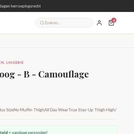
dagen herroepingsrecht
0
N, LINGERIE
Hoog - B - Camouflage
 Plus SizeNo Muffin ThighAll Day WearTrue Stay-Up Thigh High/
teld
= vandaag verzonden!