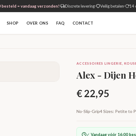
 besteld = vandaag verzonden!
Discrete levering
Veilig betalen
14 
SHOP
OVER ONS
FAQ
CONTACT
ACCESSOIRES LINGERIE, KOUSE
Alex - Dijen 
€
22,95
No-Slip-Grip4 Sizes: Petite to
✓
Vandaag vóór 16:00 bes