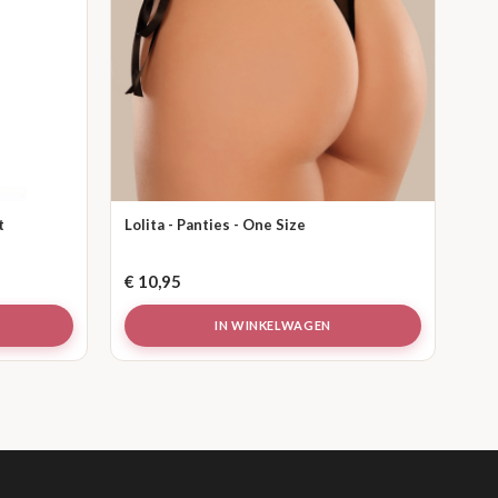
t
Lolita - Panties - One Size
€
10,95
IN WINKELWAGEN