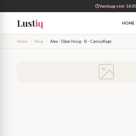
Vandaag vóór 16:00
Lust
iq
HOME
Home
›
Shop
›
Alex - Dijen Hoog - B - Camouflage