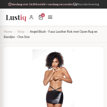
Vandaag vóór 16:00 besteld = vandaag verzonden!
Discrete levering
Lust
iq
0
Home
›
Shop
›
Angel Blush - Faux Leather Rok met Open Rug en
Bandjes - One Size