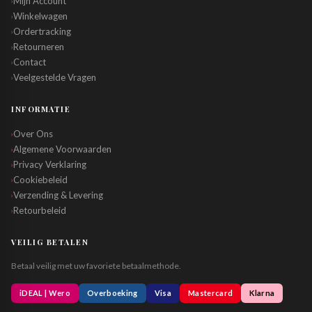
Mijn Account
›
Winkelwagen
›
Ordertracking
›
Retourneren
›
Contact
›
Veelgestelde Vragen
›
INFORMATIE
Over Ons
›
Algemene Voorwaarden
›
Privacy Verklaring
›
Cookiebeleid
›
Verzending & Levering
›
Retourbeleid
›
VEILIG BETALEN
Betaal veilig met uw favoriete betaalmethode.
iDEAL | Wero
Overboeking
Visa
Mastercard
Klarna