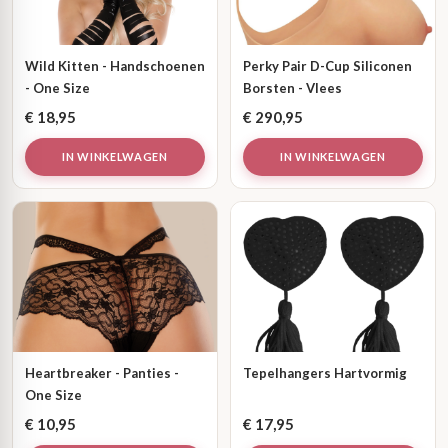
Wild Kitten - Handschoenen
Perky Pair D-Cup Siliconen
- One Size
Borsten - Vlees
€
18,95
€
290,95
IN WINKELWAGEN
IN WINKELWAGEN
Heartbreaker - Panties -
Tepelhangers Hartvormig
One Size
€
10,95
€
17,95