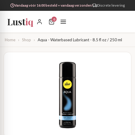
Vandaag vóór 16:00 besteld = vandaag verzonden!
Discrete levering
Lust
iq
0
Home
›
Shop
›
Aqua - Waterbased Lubricant - 8.5 fl oz / 250 ml