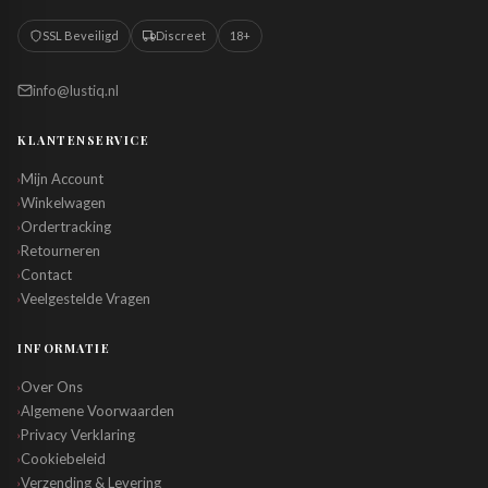
SSL Beveiligd
Discreet
18+
info@lustiq.nl
KLANTENSERVICE
Mijn Account
›
Winkelwagen
›
Ordertracking
›
Retourneren
›
Contact
›
Veelgestelde Vragen
›
INFORMATIE
Over Ons
›
Algemene Voorwaarden
›
Privacy Verklaring
›
Cookiebeleid
›
Verzending & Levering
›