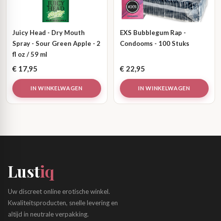
Juicy Head - Dry Mouth
EXS Bubblegum Rap -
Spray - Sour Green Apple - 2
Condooms - 100 Stuks
fl oz / 59 ml
€
17,95
€
22,95
IN WINKELWAGEN
IN WINKELWAGEN
Lust
iq
Uw discreet online erotische winkel.
Kwaliteitsproducten, snelle levering en
altijd in neutrale verpakking.