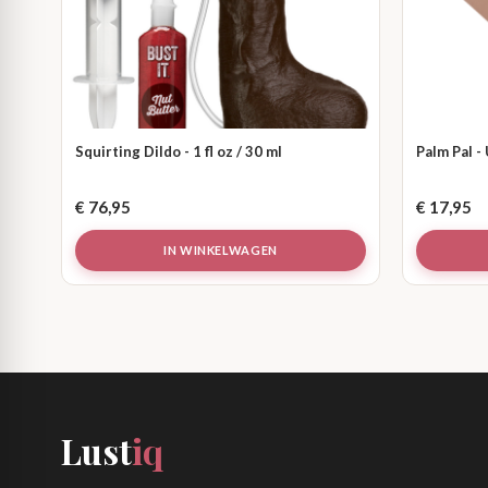
Squirting Dildo - 1 fl oz / 30 ml
Palm Pal 
€
76,95
€
17,95
IN WINKELWAGEN
Lust
iq