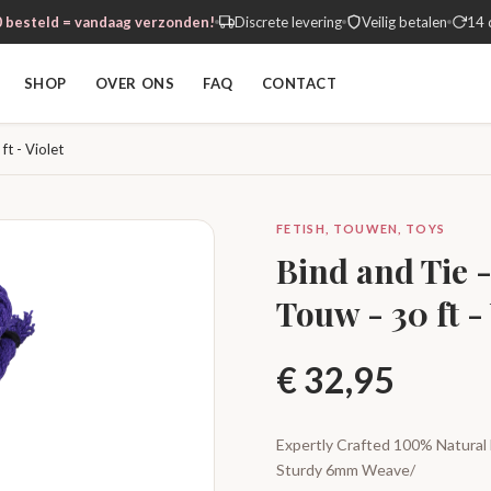
 besteld = vandaag verzonden!
Discrete levering
Veilig betalen
14 
SHOP
OVER ONS
FAQ
CONTACT
t - Violet
FETISH, TOUWEN, TOYS
Bind and Tie
Touw - 30 ft -
€
32,95
Expertly Crafted 100% Natural 
Sturdy 6mm Weave/