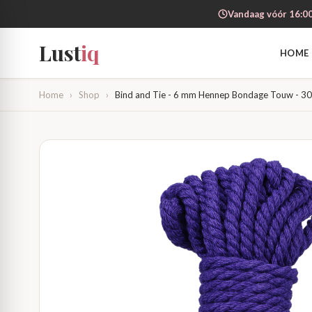
Vandaag vóór 16:00
Lust
iq
HOME
Home
›
Shop
›
Bind and Tie - 6 mm Hennep Bondage Touw - 30 f