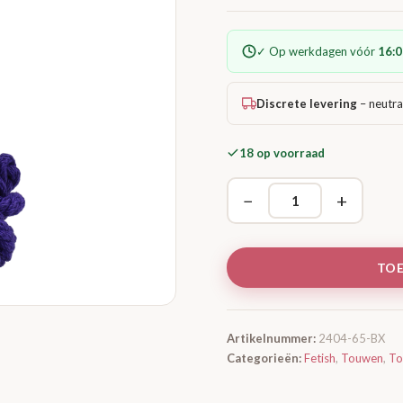
✓ Op werkdagen vóór
16:0
Discrete levering
– neutra
18 op voorraad
−
+
TO
Artikelnummer:
2404-65-BX
Categorieën:
Fetish
,
Touwen
,
To