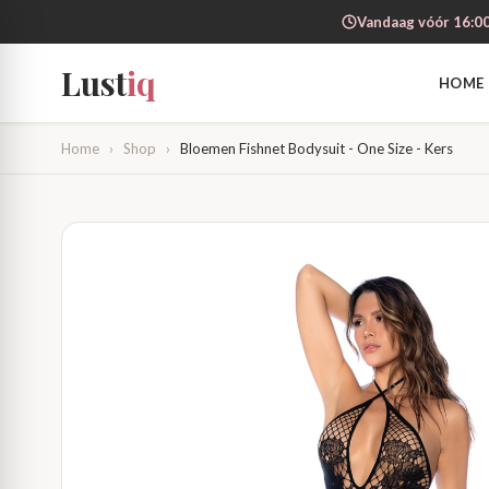
Vandaag vóór 16:00
Lust
iq
HOME
Home
›
Shop
›
Bloemen Fishnet Bodysuit - One Size - Kers