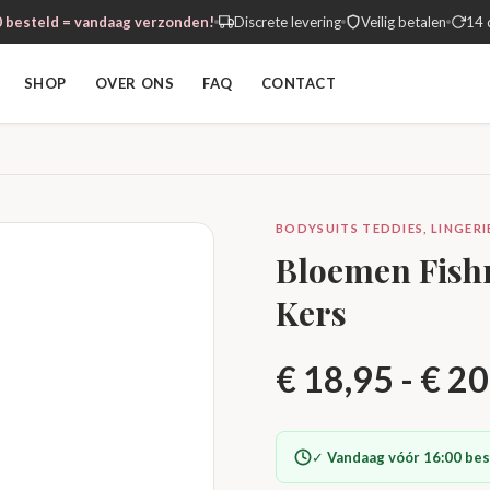
 besteld = vandaag verzonden!
Discrete levering
Veilig betalen
14 
SHOP
OVER ONS
FAQ
CONTACT
BODYSUITS TEDDIES, LINGER
Bloemen Fishn
Kers
€
18,95
-
€
20
✓
Vandaag vóór 16:00 bes