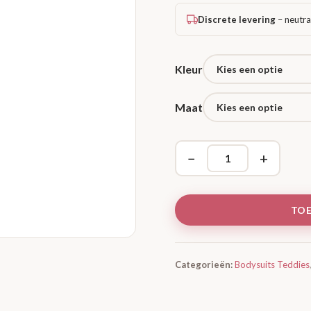
Discrete levering
– neutra
Kleur
Maat
−
+
TO
Categorieën:
Bodysuits Teddies