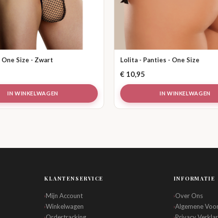
- One Size - Zwart
Lolita - Panties - One Size
€
10,95
IN WINKELWAGEN
IN WINKELWAGEN
KLANTENSERVICE
INFORMATIE
Mijn Account
Over Ons
›
›
Winkelwagen
Algemene Voo
›
›
Ordertracking
Privacy Verklar
›
›