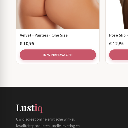
Velvet - Panties - One Size
Pose Slip 
€
10,95
€
12,95
IN WINKELWAGEN
Lust
iq
Uw discreet online erotische winkel.
Kwaliteitsproducten, snelle levering en