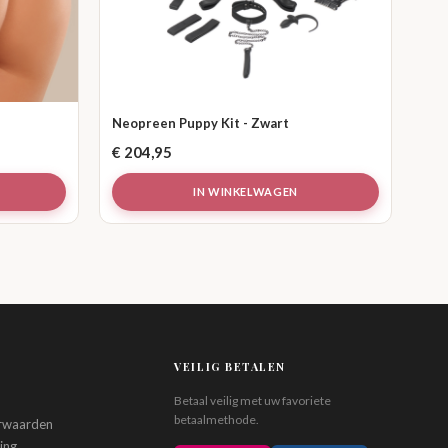
Neopreen Puppy Kit - Zwart
€
204,95
IN WINKELWAGEN
VEILIG BETALEN
Betaal veilig met uw favoriete
betaalmethode.
rwaarden
ing