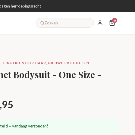
dagen herroepingsrecht
0
IE, LINGERIE VOOR HAAR, NIEUWE PRODUCTEN
et Bodysuit - One Size -
Prijsklasse:
,95
€ 18,95
teld
= vandaag verzonden!