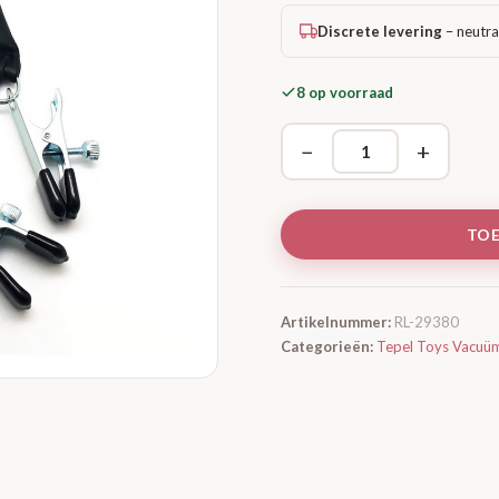
Discrete levering
– neutra
8 op voorraad
−
+
TO
Artikelnummer:
RL-29380
Categorieën:
Tepel Toys Vacuü