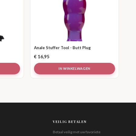
Anale Stuffer Tool - Butt Plug
€
16,95
IN WINKELWAGEN
VEILIG BETALEN
Betaal veilig met uw favoriete