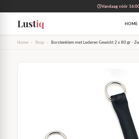
Vandaag vóór 16:00
Lust
iq
HOME
Home
›
Shop
›
Borstenklem met Lederen Gewicht 2 x 80 gr - Zw