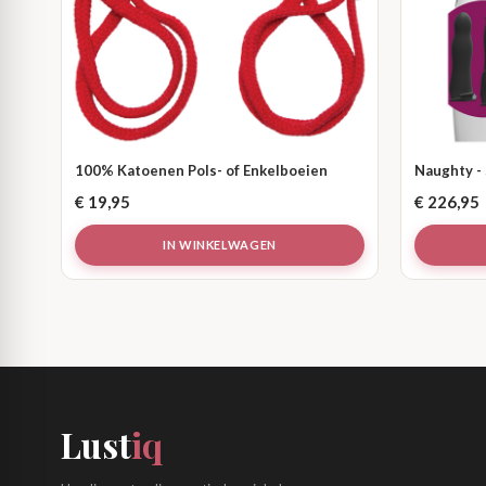
100% Katoenen Pols- of Enkelboeien
Naughty -
€
19,95
€
226,95
IN WINKELWAGEN
Lust
iq