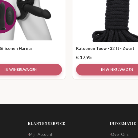
 Siliconen Harnas
Katoenen Touw - 32 ft - Zwart
€
17,95
IN WINKELWAGEN
IN WINKELWAGEN
KLANTENSERVICE
INFORMATIE
Mijn Account
Over Ons
›
›