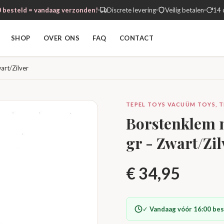
 besteld = vandaag verzonden!
Discrete levering
Veilig betalen
14 
SHOP
OVER ONS
FAQ
CONTACT
art/Zilver
TEPEL TOYS VACUÜM TOYS, 
Borstenklem m
gr - Zwart/Zil
€
34,95
✓
Vandaag vóór 16:00 bes