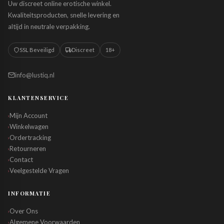
Uw discreet online erotische winkel.
Kwaliteitsproducten, snelle levering en
altijd in neutrale verpakking.
SSL Beveiligd
Discreet
18+
info@lustiq.nl
KLANTENSERVICE
Mijn Account
›
Winkelwagen
›
Ordertracking
›
Retourneren
›
Contact
›
Veelgestelde Vragen
›
INFORMATIE
Over Ons
›
Algemene Voorwaarden
›