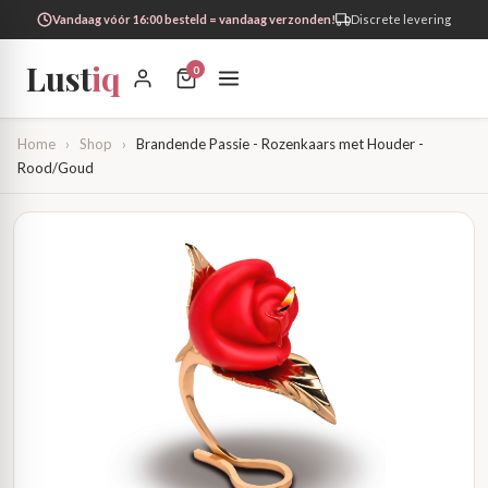
Vandaag vóór 16:00 besteld = vandaag verzonden!
Discrete levering
Lust
iq
0
Home
›
Shop
›
Brandende Passie - Rozenkaars met Houder -
Rood/Goud