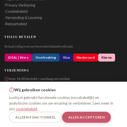
Privacy Verklaring
›
Cookiebeleid
›
Verzending & Levering
›
Retourbeleid
›
VEILIG BETALEN
Betaal veilig met uw favoriete betaalmethode.
iDEAL | Wero
Overboeking
Visa
Mastercard
Klarna
VERZENDING
Voor 16:00 besteld = vandaag verzonden
Altijd in neutrale verpakking
Wij gebruiken cookies
Lustiq.nl gebruikt functionele cookies (noodzakelijk) en
analytische cookies om uw ervaring te verbeteren. Lees meer in
© 2026 Lustiq.nl – Alle rechten voorbehouden
ons
cookiebeleid
.
Algemene Voorwaarden
Privacy
Cookiebeleid
ALLEEN FUNCTIONEEL
ALLES ACCEPTEREN
Uitsluitend voor personen van 18 jaar en ouder