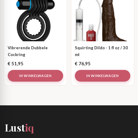
Vibrerende Dubbele
Squirting Dildo - 1 fl oz / 30
Cockring
ml
€
51,95
€
76,95
IN WINKELWAGEN
IN WINKELWAGEN
Lust
iq