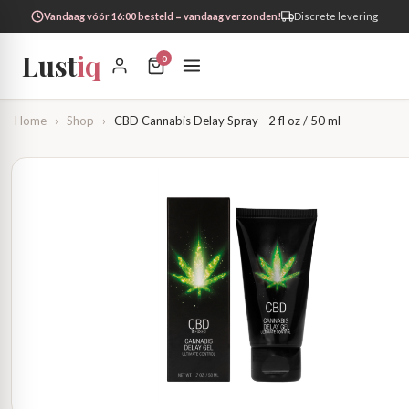
Vandaag vóór 16:00 besteld = vandaag verzonden!
Discrete levering
Lust
iq
0
Home
›
Shop
›
CBD Cannabis Delay Spray - 2 fl oz / 50 ml