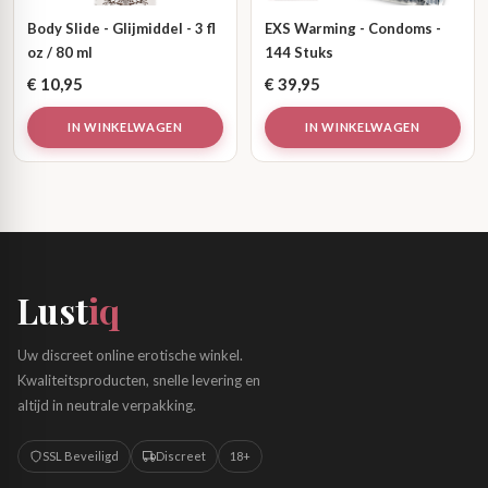
Body Slide - Glijmiddel - 3 fl
EXS Warming - Condoms -
oz / 80 ml
144 Stuks
€
10,95
€
39,95
IN WINKELWAGEN
IN WINKELWAGEN
Lust
iq
Uw discreet online erotische winkel.
Kwaliteitsproducten, snelle levering en
altijd in neutrale verpakking.
SSL Beveiligd
Discreet
18+