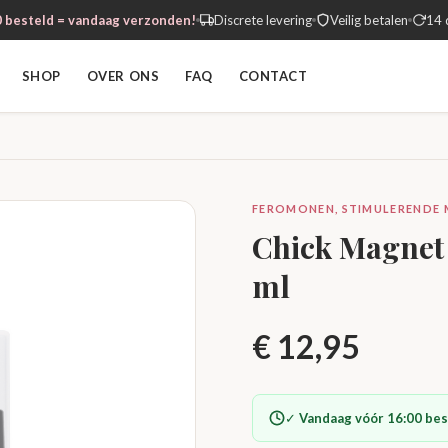
 besteld = vandaag verzonden!
Discrete levering
Veilig betalen
14 
SHOP
OVER ONS
FAQ
CONTACT
FEROMONEN, STIMULERENDE M
Chick Magnet -
ml
€
12,95
✓
Vandaag vóór 16:00 bes