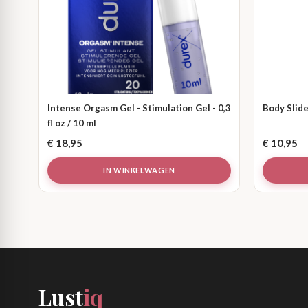
Intense Orgasm Gel - Stimulation Gel - 0,3
Body Slide 
fl oz / 10 ml
€
18,95
€
10,95
IN WINKELWAGEN
Lust
iq