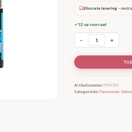
Discrete levering
– neutra
12 op voorraad
−
+
TO
Artikelnummer:
PHA383
Categorieën:
Feromonen
,
Stimu