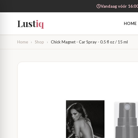
Vandaag vóór 16:00
Lust
iq
HOME
Home
›
Shop
›
Chick Magnet - Car Spray - 0.5 fl oz / 15 ml