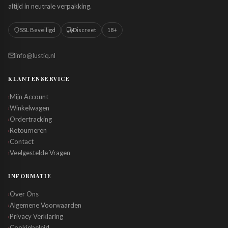
altijd in neutrale verpakking.
SSL Beveiligd
Discreet
18+
info@lustiq.nl
KLANTENSERVICE
Mijn Account
›
Winkelwagen
›
Ordertracking
›
Retourneren
›
Contact
›
Veelgestelde Vragen
›
INFORMATIE
Over Ons
›
Algemene Voorwaarden
›
Privacy Verklaring
›
Cookiebeleid
›