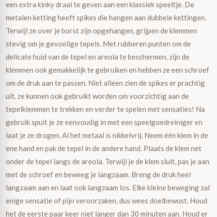
een extra kinky draai te geven aan een klassiek speeltje. De
metalen ketting heeft spikes die hangen aan dubbele kettingen.
Terwijl ze over je borst zijn opgehangen, grijpen de klemmen
stevig om je gevoelige tepels. Met rubberen punten om de
delicate huid van de tepel en areola te beschermen, zijn de
klemmen ook gemakkelijk te gebruiken en hebben ze een schroef
om de druk aan te passen. Niet alleen zien de spikes er prachtig
uit, ze kunnen ook gebruikt worden om voorzichtig aan de
tepelklemmen te trekken en verder te spelen met sensaties! Na
gebruik spuit je ze eenvoudig in met een speelgoedreiniger en
laat je ze drogen. Al het metaal is nikkelvrij. Neem één klem in de
ene hand en pak de tepel in de andere hand. Plaats de klem net
onder de tepel langs de areola. Terwijl je de klem sluit, pas je aan
met de schroef en beweeg je langzaam. Breng de druk heel
langzaam aan en laat ook langzaam los. Elke kleine beweging zal
enige sensatie of pijn veroorzaken, dus wees doelbewust. Houd
het de eerste paar keer niet langer dan 30 minuten aan. Houd er