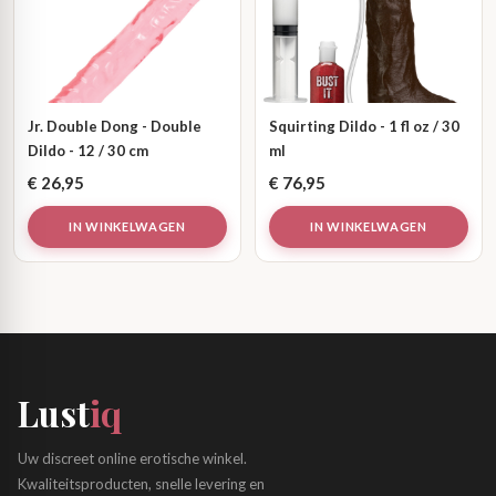
Jr. Double Dong - Double
Squirting Dildo - 1 fl oz / 30
Dildo - 12 / 30 cm
ml
€
26,95
€
76,95
IN WINKELWAGEN
IN WINKELWAGEN
Lust
iq
Uw discreet online erotische winkel.
Kwaliteitsproducten, snelle levering en