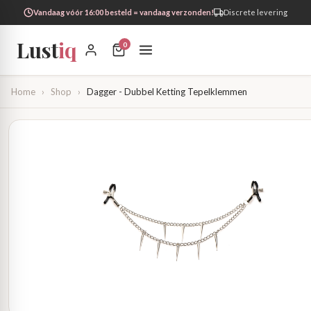
Vandaag vóór 16:00 besteld = vandaag verzonden!
Discrete levering
Lust
iq
0
Home
›
Shop
›
Dagger - Dubbel Ketting Tepelklemmen