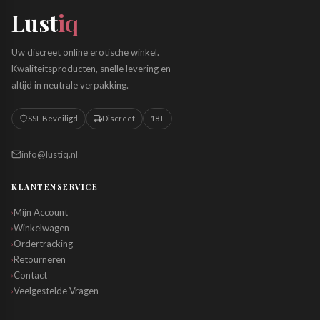
Lust
iq
Uw discreet online erotische winkel.
Kwaliteitsproducten, snelle levering en
altijd in neutrale verpakking.
SSL Beveiligd
Discreet
18+
info@lustiq.nl
KLANTENSERVICE
Mijn Account
›
Winkelwagen
›
Ordertracking
›
Retourneren
›
Contact
›
Veelgestelde Vragen
›