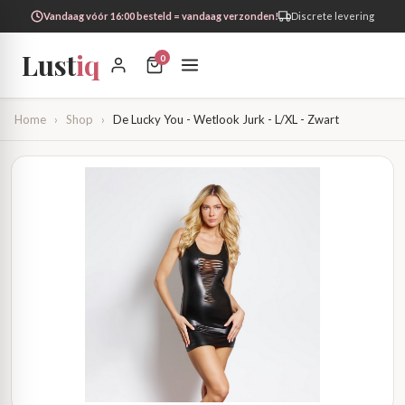
Vandaag vóór 16:00 besteld = vandaag verzonden!
Discrete levering
Lust
iq
0
Home
›
Shop
›
De Lucky You - Wetlook Jurk - L/XL - Zwart