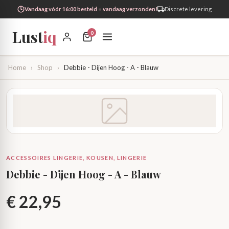
Vandaag vóór 16:00 besteld = vandaag verzonden!
Discrete levering
Lust
iq
0
Home
›
Shop
›
Debbie - Dijen Hoog - A - Blauw
ACCESSOIRES LINGERIE, KOUSEN, LINGERIE
Debbie - Dijen Hoog - A - Blauw
€
22,95