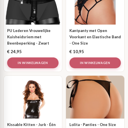
PU Lederen Vrouwelijke
Kantpanty met Open
Kuisheidsriem met
Voorkant en Elastische Band
Beenbeperking - Zwart
- One Size
€
24,95
€
10,95
IN WINKELWAGEN
IN WINKELWAGEN
Kissable Kitten - Jurk - Één
Lolita - Panties - One Size