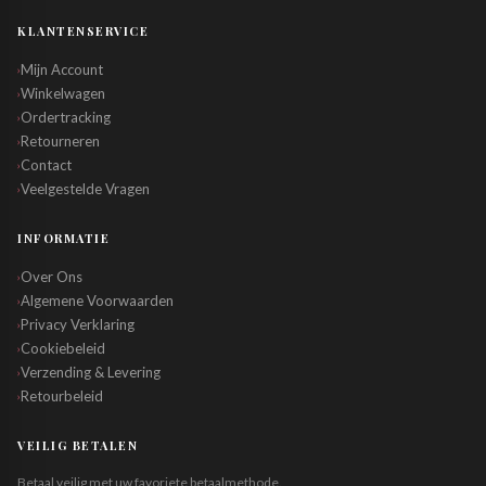
KLANTENSERVICE
Mijn Account
›
Winkelwagen
›
Ordertracking
›
Retourneren
›
Contact
›
Veelgestelde Vragen
›
INFORMATIE
Over Ons
›
Algemene Voorwaarden
›
Privacy Verklaring
›
Cookiebeleid
›
Verzending & Levering
›
Retourbeleid
›
VEILIG BETALEN
Betaal veilig met uw favoriete betaalmethode.