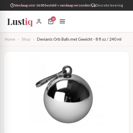
Vandaag vóór 16:00 besteld = vandaag verzonden!
Discrete levering
Lust
iq
0
Home
›
Shop
›
Deviants Orb Balls met Gewicht - 8 fl oz / 240 ml