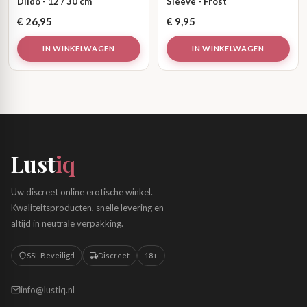
Dildo - 12 / 30 cm
Sleeve - Frost
€
26,95
€
9,95
IN WINKELWAGEN
IN WINKELWAGEN
Lust
iq
Uw discreet online erotische winkel.
Kwaliteitsproducten, snelle levering en
altijd in neutrale verpakking.
SSL Beveiligd
Discreet
18+
info@lustiq.nl