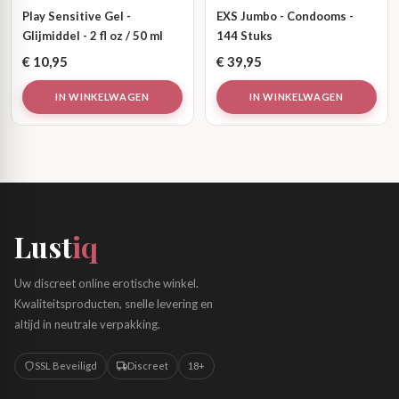
Play Sensitive Gel -
EXS Jumbo - Condooms -
Glijmiddel - 2 fl oz / 50 ml
144 Stuks
€
10,95
€
39,95
IN WINKELWAGEN
IN WINKELWAGEN
Lust
iq
Uw discreet online erotische winkel.
Kwaliteitsproducten, snelle levering en
altijd in neutrale verpakking.
SSL Beveiligd
Discreet
18+