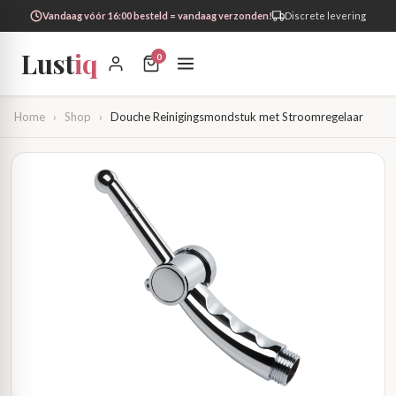
Vandaag vóór 16:00 besteld = vandaag verzonden!
Discrete levering
Lust
iq
0
Home
›
Shop
›
Douche Reinigingsmondstuk met Stroomregelaar