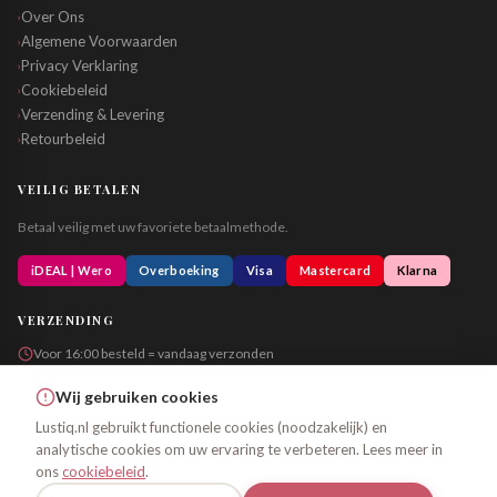
Over Ons
›
Algemene Voorwaarden
›
Privacy Verklaring
›
Cookiebeleid
›
Verzending & Levering
›
Retourbeleid
›
VEILIG BETALEN
Betaal veilig met uw favoriete betaalmethode.
iDEAL | Wero
Overboeking
Visa
Mastercard
Klarna
VERZENDING
Voor 16:00 besteld = vandaag verzonden
Altijd in neutrale verpakking
Wij gebruiken cookies
Lustiq.nl gebruikt functionele cookies (noodzakelijk) en
analytische cookies om uw ervaring te verbeteren. Lees meer in
© 2026 Lustiq.nl – Alle rechten voorbehouden
ons
cookiebeleid
.
Algemene Voorwaarden
Privacy
Cookiebeleid