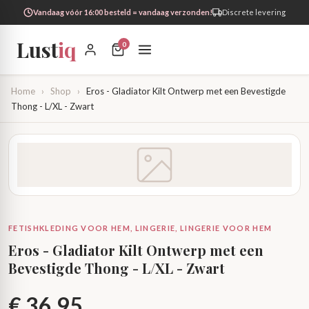
Vandaag vóór 16:00 besteld = vandaag verzonden!
Discrete levering
Lust
iq
0
Home
›
Shop
›
Eros - Gladiator Kilt Ontwerp met een Bevestigde
Thong - L/XL - Zwart
FETISHKLEDING VOOR HEM, LINGERIE, LINGERIE VOOR HEM
Eros - Gladiator Kilt Ontwerp met een
Bevestigde Thong - L/XL - Zwart
€
36,95