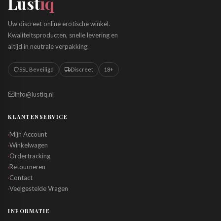
Lust
iq
Uw discreet online erotische winkel.
Kwaliteitsproducten, snelle levering en
altijd in neutrale verpakking.
SSL Beveiligd
Discreet
18+
info@lustiq.nl
KLANTENSERVICE
Mijn Account
›
Winkelwagen
›
Ordertracking
›
Retourneren
›
Contact
›
Veelgestelde Vragen
›
INFORMATIE