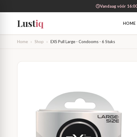
Vandaag vóór 16:00
Lust
iq
HOME
Home
›
Shop
›
EXS Pull Large - Condooms - 6 Stuks