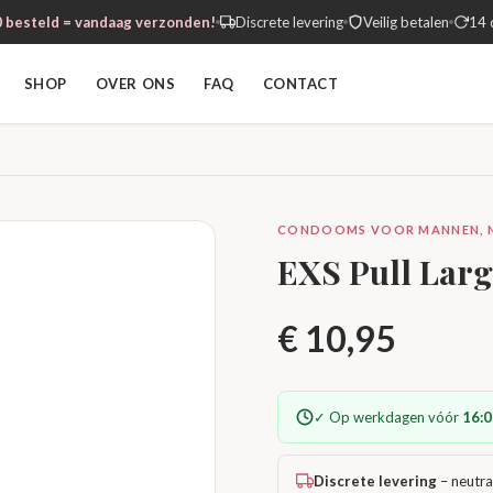
 besteld = vandaag verzonden!
Discrete levering
Veilig betalen
14 
SHOP
OVER ONS
FAQ
CONTACT
CONDOOMS VOOR MANNEN, NI
EXS Pull Larg
€
10,95
✓ Op werkdagen vóór
16:0
Discrete levering
– neutra