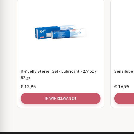
K-Y Jelly Steriel Gel - Lubricant - 2,9 oz /
Sensilube -
82 gr
€
12,95
€
16,95
IN WINKELWAGEN