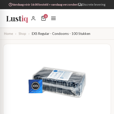
Vandaag vóór 16:00 besteld = vandaag verzonden!
Discrete levering
Lust
iq
0
Home
›
Shop
›
EXS Regular - Condooms - 100 Stukken