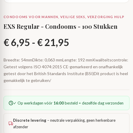
CONDOOMS VOOR MANNEN, VEILIGE SEKS, VERZORGING HULP
EXS Regular - Condooms - 100 Stukken
Prijsklasse:
€
6,95
-
€
21,95
€ 6,95
Breedte: 54mmDikte: 0,063 mmLengte: 192 mmKwaliteitscontrole:
Getest volgens ISO 4074:2015 CE-gemarkeerd en onafhankelijk
tot
getest door het British Standards Institute (BSI)Dit product is heel
gemakkelijk te gebruiken/
€ 21,95
✓ Op werkdagen vóór
16:00
besteld = dezelfde dag verzonden
Discrete levering
– neutrale verpakking, geen herkenbare
afzender