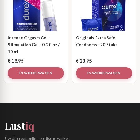
Intense Orgasm Gel -
Originals Extra Safe -
Stimulation Gel - 0,3 fl oz /
Condooms - 20 Stuks
10 ml
€
18,95
€
23,95
IN WINKELWAGEN
IN WINKELWAGEN
Lust
iq
Uw discreet online erotische winkel.