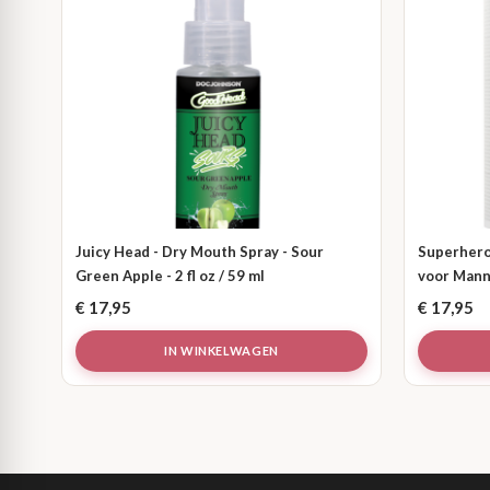
Juicy Head - Dry Mouth Spray - Sour
Superhero
Green Apple - 2 fl oz / 59 ml
voor Manne
€
17,95
€
17,95
IN WINKELWAGEN