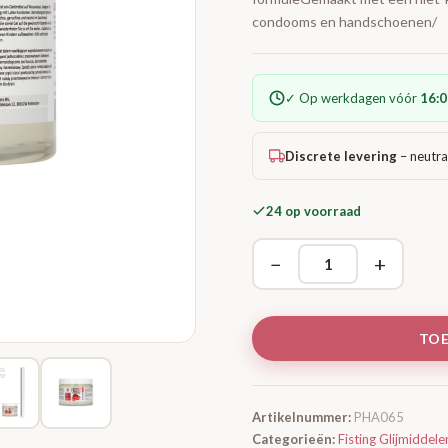
condooms en handschoenen/
✓ Op werkdagen vóór
16:0
Discrete levering
– neutra
24 op voorraad
−
+
TO
Artikelnummer:
PHA065
Categorieën:
Fisting Glijmiddele