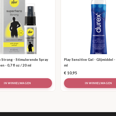
 Strong - Stimulerende Spray
Play Sensitive Gel - Glijmiddel - 
n - 0,7 fl oz / 20 ml
ml
€
10,95
IN WINKELWAGEN
IN WINKELWAGEN