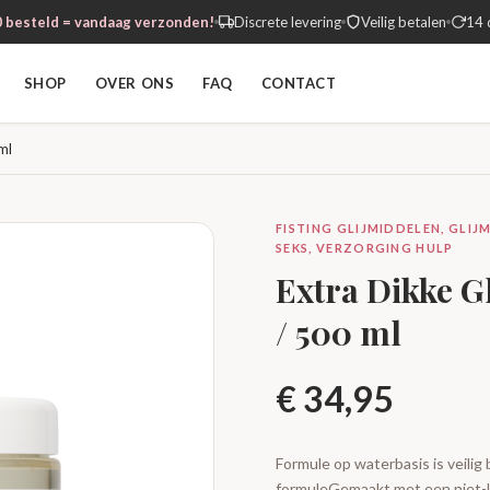
 besteld = vandaag verzonden!
Discrete levering
Veilig betalen
14 
SHOP
OVER ONS
FAQ
CONTACT
ml
FISTING GLIJMIDDELEN, GLIJ
SEKS, VERZORGING HULP
Extra Dikke Gl
/ 500 ml
€
34,95
Formule op waterbasis is veilig
formuleGemaakt met een niet-k