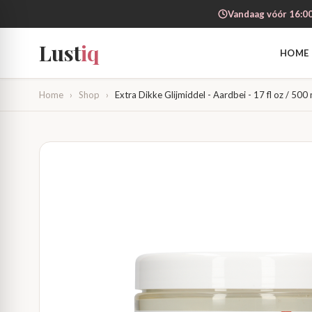
Vandaag vóór 16:00
Lust
iq
HOME
Home
›
Shop
›
Extra Dikke Glijmiddel - Aardbei - 17 fl oz / 500 