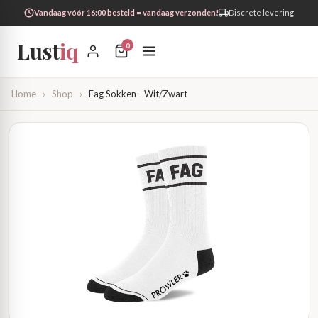
Vandaag vóór 16:00 besteld = vandaag verzonden!
Discrete levering
Lust
iq
0
Home
›
Shop
›
Fag Sokken - Wit/Zwart