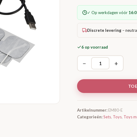
✓ Op werkdagen vóór
16:0
Discrete levering
– neutra
6 op voorraad
−
+
TO
Artikelnummer:
EM80-E
Categorieën:
Sets
,
Toys
,
Toys me