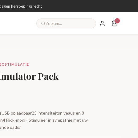
dagen herroepingsrecht
0
TROSTIMULATIE
timulator Pack
sUSB oplaadbaar25 intensiteitsniveaus en 8
 Flick-modi - Stimuleer in sympathie met uw
vende pads/