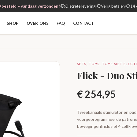
 besteld = vandaag verzonden!
Discrete levering
Veilig betalen
14 
SHOP
OVER ONS
FAQ
CONTACT
SETS, TOYS, TOYS MET ELEC
Flick - Duo S
€
254,95
Tweekanaals stimulator en pad
voorgeprogrammeerde patronen4
bewegingenInclusief 4 zelfkle