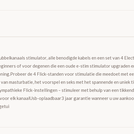
bbelkanaals stimulator, alle benodigde kabels en een set van 4 Elect
beginners of voor degenen die een oude e-stim stimulator upgraden e
ening.Probeer de 4 Flick-standen voor stimulatie die meedoet met e
n van masturbatie, het voorspel en seks met het spannende en uniek 
mpathieke Flick-instellingen – stimuleer met behulp van een tikken
ng voor elk kanaalUsb-oplaadbaar3 jaar garantie wanneer u uw aanko
getui