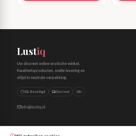
Lust
iq
Uw discreet online erotische winkel.
Kwaliteitsproducten, snelle levering en
altijd in neutrale verpakking.
SSL Beveiligd
Discreet
18+
info@lustiq.nl
Wij gebruiken cookies