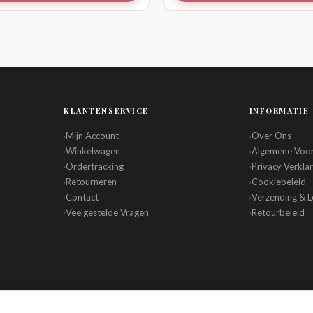
KLANTENSERVICE
INFORMATIE
Mijn Account
Over Ons
›
›
Winkelwagen
Algemene Voo
›
›
Ordertracking
Privacy Verklar
›
›
Retourneren
Cookiebeleid
›
›
Contact
Verzending & L
›
›
Veelgestelde Vragen
Retourbeleid
›
›