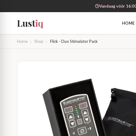
Vandaag vóór 16:00
Lust
iq
HOME
Home
›
Shop
›
Flick - Duo Stimulator Pack