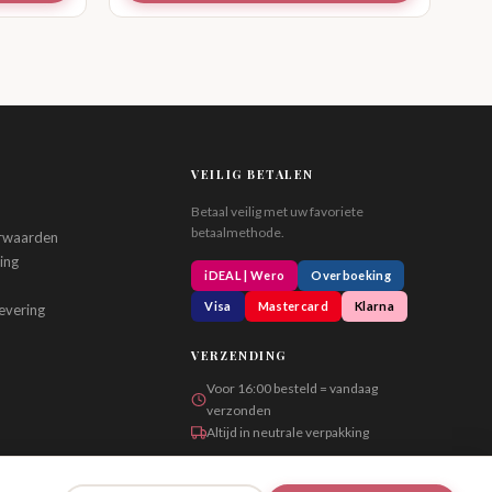
VEILIG BETALEN
Betaal veilig met uw favoriete
betaalmethode.
rwaarden
ing
iDEAL | Wero
Overboeking
Visa
Mastercard
Klarna
evering
VERZENDING
Voor 16:00 besteld = vandaag
verzonden
Altijd in neutrale verpakking