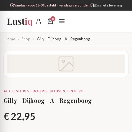
Vandaag vóór 16:00 besteld = vandaag verzonden!
Discrete levering
Lust
iq
0
Home
›
Shop
›
Gilly - Dijhoog - A - Regenboog
ACCESSOIRES LINGERIE, KOUSEN, LINGERIE
Gilly - Dijhoog - A - Regenboog
€
22,95