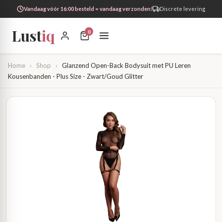
Vandaag vóór 16:00 besteld = vandaag verzonden!
Discrete levering
Lust
iq
0
Home
›
Shop
›
Glanzend Open-Back Bodysuit met PU Leren
Kousenbanden - Plus Size - Zwart/Goud Glitter