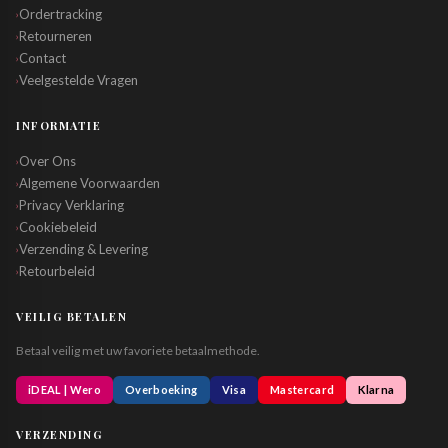
Ordertracking
›
Retourneren
›
Contact
›
Veelgestelde Vragen
›
INFORMATIE
Over Ons
›
Algemene Voorwaarden
›
Privacy Verklaring
›
Cookiebeleid
›
Verzending & Levering
›
Retourbeleid
›
VEILIG BETALEN
Betaal veilig met uw favoriete betaalmethode.
iDEAL | Wero
Overboeking
Visa
Mastercard
Klarna
VERZENDING