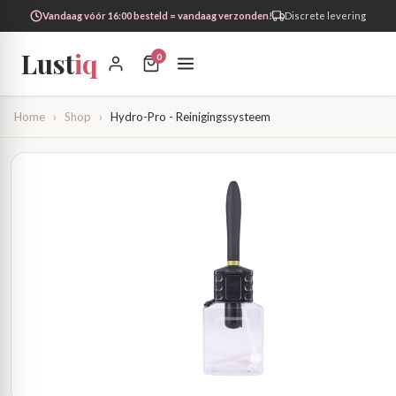
Vandaag vóór 16:00 besteld = vandaag verzonden!
Discrete levering
Lust
iq
0
Home
›
Shop
›
Hydro-Pro - Reinigingssysteem