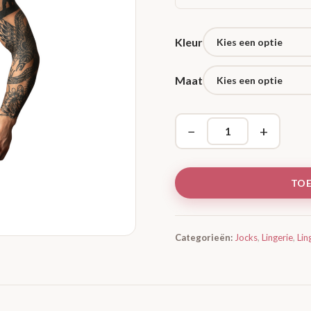
Kleur
Maat
−
+
TO
Categorieën:
Jocks
,
Lingerie
,
Lin