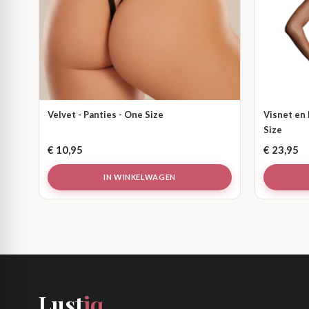
Velvet - Panties - One Size
Visnet en
Size
€
10,95
€
23,95
IN WINKELWAGEN
Lust
iq