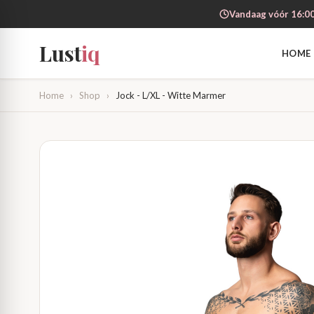
Vandaag vóór 16:00
Lust
iq
HOME
Home
›
Shop
›
Jock - L/XL - Witte Marmer