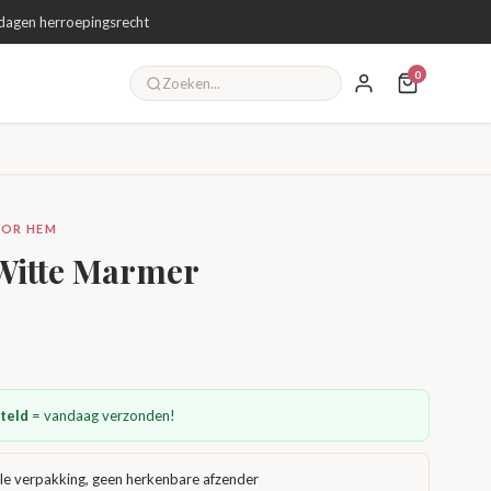
dagen herroepingsrecht
0
VOOR HEM
 Witte Marmer
teld
= vandaag verzonden!
le verpakking, geen herkenbare afzender