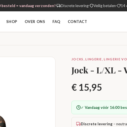
 besteld = vandaag verzonden!
Discrete levering
Veilig betalen
14 
SHOP
OVER ONS
FAQ
CONTACT
JOCKS, LINGERIE, LINGERIE 
Jock - L/XL -
€
15,95
✓
Vandaag vóór 16:00 bes
Discrete levering
– neutra