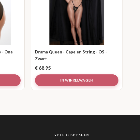
s - One
Drama Queen - Cape en String - OS -
Zwart
€
68,95
IN WINKELWAGEN
VEILIG BETALEN