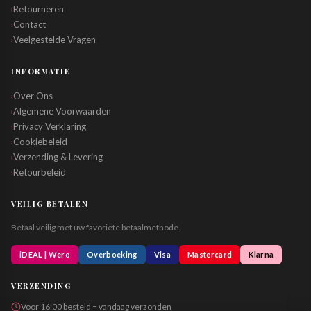
Retourneren
›
Contact
›
Veelgestelde Vragen
›
INFORMATIE
Over Ons
›
Algemene Voorwaarden
›
Privacy Verklaring
›
Cookiebeleid
›
Verzending & Levering
›
Retourbeleid
›
VEILIG BETALEN
Betaal veilig met uw favoriete betaalmethode.
iDEAL | Wero
Overboeking
Visa
Mastercard
Klarna
VERZENDING
Voor 16:00 besteld = vandaag verzonden