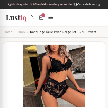
Vandaag vóór 16:00 besteld = vandaag verzonden!
Discrete levering
Lust
iq
0
Home
›
Shop
›
Kant Hoge Taille Twee Delige Set - L/XL - Zwart