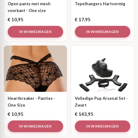
Open panty met mesh
Tepelhangers Hartvormig
voorkant - One size
€
10,95
€
17,95
IN WINKELWAGEN
IN WINKELWAGEN
Heartbreaker - Panties -
Volledige Pup Arsenal Set -
One Size
Zwart
€
10,95
€
143,95
IN WINKELWAGEN
IN WINKELWAGEN