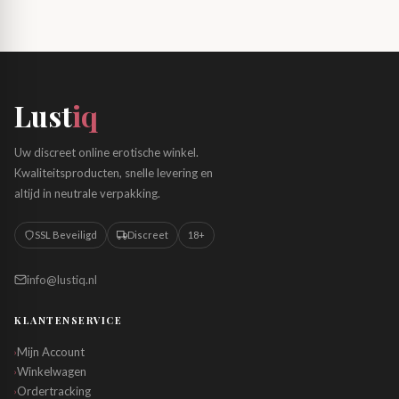
Lust
iq
Uw discreet online erotische winkel.
Kwaliteitsproducten, snelle levering en
altijd in neutrale verpakking.
SSL Beveiligd
Discreet
18+
info@lustiq.nl
KLANTENSERVICE
Mijn Account
›
Winkelwagen
›
Ordertracking
›