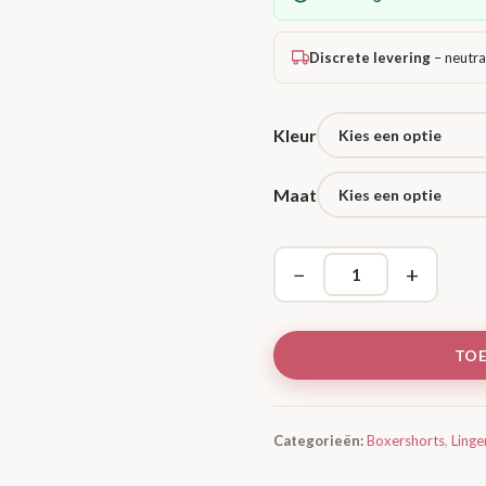
Discrete levering
– neutra
Kleur
Maat
−
+
TO
Categorieën:
Boxershorts
,
Linge