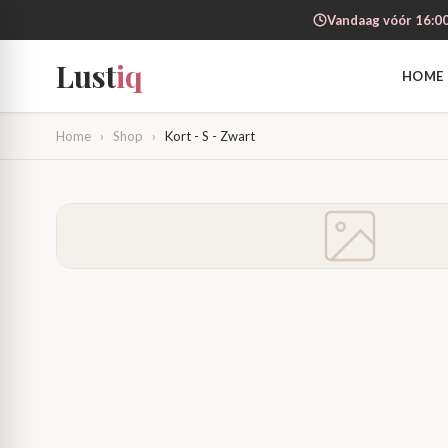
Vandaag vóór 16:00
Lust
iq
HOME
Home
›
Shop
›
Kort - S - Zwart