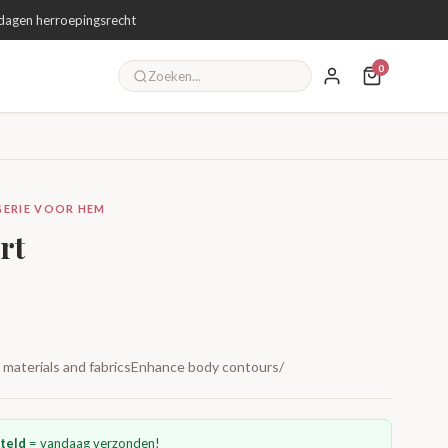
dagen herroepingsrecht
0
NGERIE VOOR HEM
rt
y materials and fabricsEnhance body contours/
teld
= vandaag verzonden!