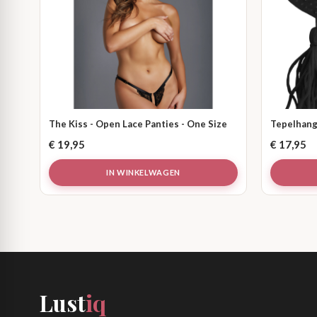
The Kiss - Open Lace Panties - One Size
Tepelhang
€
19,95
€
17,95
IN WINKELWAGEN
Lust
iq