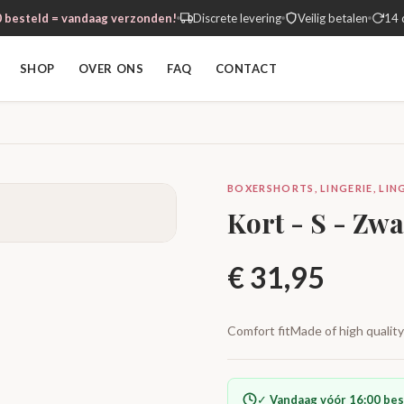
 besteld = vandaag verzonden!
Discrete levering
Veilig betalen
14 
SHOP
OVER ONS
FAQ
CONTACT
BOXERSHORTS, LINGERIE, LI
Kort - S - Zwa
€
31,95
Comfort fitMade of high qualit
✓
Vandaag vóór 16:00 bes