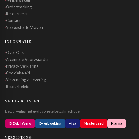
Winkelwagen
Ordertracking
›
Retourneren
›
Contact
›
Veelgestelde Vragen
›
INFORMATIE
Over Ons
›
Algemene Voorwaarden
›
Privacy Verklaring
›
Cookiebeleid
›
Verzending & Levering
›
Retourbeleid
›
VEILIG BETALEN
Betaal veilig met uw favoriete betaalmethode.
iDEAL | Wero
Overboeking
Visa
Mastercard
Klarna
VERZENDING