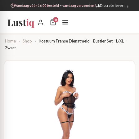
Vandaag vóór 16:00 besteld = vandaag verzonden!
Discrete levering
Lust
iq
0
Home
›
Shop
›
Kostuum Franse Dienstmeid - Bustier Set - L/XL -
Zwart