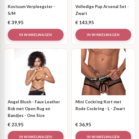
Kostuum Verpleegster -
Volledige Pup Arsenal Set -
S/M
Zwart
€
39,95
€
143,95
IN WINKELWAGEN
IN WINKELWAGEN
Angel Blush - Faux Leather
Mini Cockring Kort met
Rok met Open Rug en
Rode Cockring - L - Zwart
Bandjes - One Size
€
23,95
€
36,95
IN WINKELWAGEN
IN WINKELWAGEN