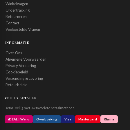
Winkelwagen
›
Ordertracking
›
Retourneren
›
Contact
›
Veelgestelde Vragen
›
INFORMATIE
Over Ons
›
Algemene Voorwaarden
›
Privacy Verklaring
›
Cookiebeleid
›
Verzending & Levering
›
Retourbeleid
›
VEILIG BETALEN
Betaal veilig met uw favoriete betaalmethode.
iDEAL | Wero
Overboeking
Visa
Mastercard
Klarna