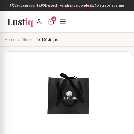
Vandaag vóór 16:00 besteld = vandaag verzonden!
Discrete levering
Lust
iq
0
Home
›
Shop
›
Le Désir tas