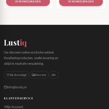
IN WINKELWAGEN
IN WINKELWAGEN
Lust
iq
Uw discreet online erotische winkel.
Kwaliteitsproducten, snelle levering en
altijd in neutrale verpakking.
SSL Beveiligd
Discreet
18+
info@lustiq.nl
KLANTENSERVICE
Mijn Account
›