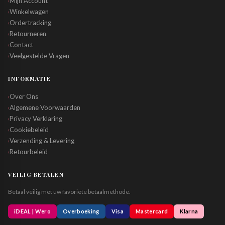
Mijn Account
›
Winkelwagen
›
Ordertracking
›
Retourneren
›
Contact
›
Veelgestelde Vragen
›
INFORMATIE
Over Ons
›
Algemene Voorwaarden
›
Privacy Verklaring
›
Cookiebeleid
›
Verzending & Levering
›
Retourbeleid
›
VEILIG BETALEN
Betaal veilig met uw favoriete betaalmethode.
iDEAL | Wero
Overboeking
Visa
Mastercard
Klarna