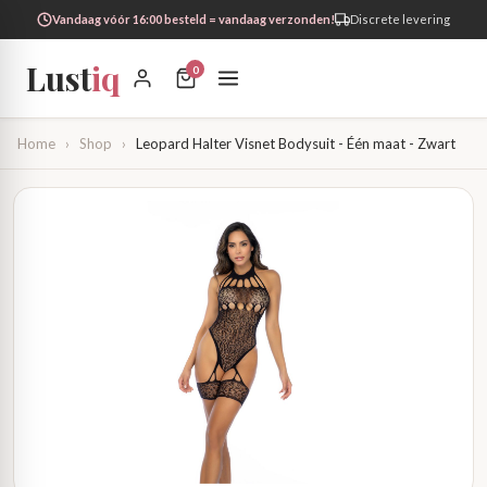
Vandaag vóór 16:00 besteld = vandaag verzonden!
Discrete levering
Lust
iq
0
Home
›
Shop
›
Leopard Halter Visnet Bodysuit - Één maat - Zwart