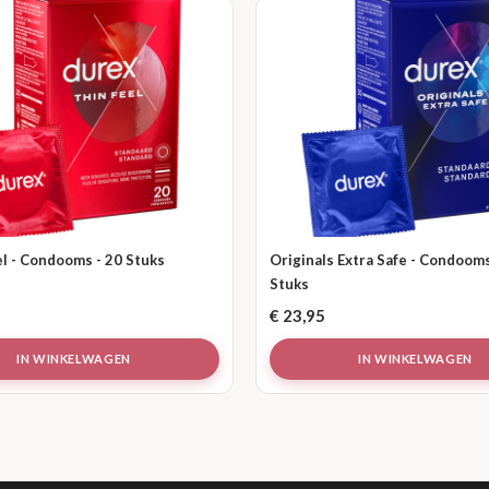
l - Condooms - 20 Stuks
Originals Extra Safe - Condooms
Stuks
€
23,95
IN WINKELWAGEN
IN WINKELWAGEN