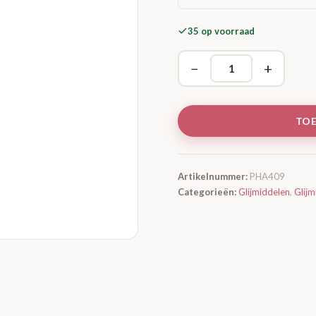
35 op voorraad
−
+
TO
Artikelnummer:
PHA409
Categorieën:
Glijmiddelen
,
Glij