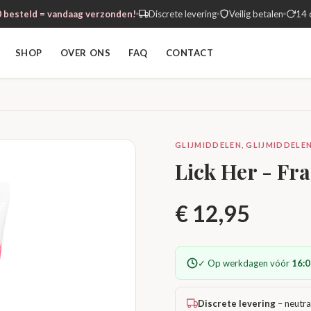
 besteld = vandaag verzonden!
Discrete levering
Veilig betalen
14 
SHOP
OVER ONS
FAQ
CONTACT
GLIJMIDDELEN, GLIJMIDDELEN
Lick Her - Fra
€
12,95
✓ Op werkdagen vóór
16:0
Discrete levering
– neutra