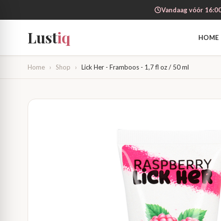
Vandaag vóór 16:00
Lust
iq
HOME
Home
›
Shop
›
Lick Her - Framboos - 1,7 fl oz / 50 ml