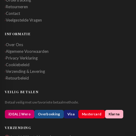
Ordertracking
Retourneren
›
Contact
›
Veelgestelde Vragen
›
INFORMATIE
Over Ons
›
Algemene Voorwaarden
›
Privacy Verklaring
›
Cookiebeleid
›
Verzending & Levering
›
Retourbeleid
›
VEILIG BETALEN
Betaal veilig met uw favoriete betaalmethode.
iDEAL | Wero
Overboeking
Visa
Mastercard
Klarna
VERZENDING