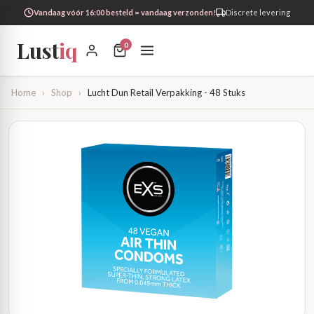
Vandaag vóór 16:00 besteld = vandaag verzonden!
Discrete levering
Lust
iq
0
Home
›
Shop
›
Lucht Dun Retail Verpakking - 48 Stuks