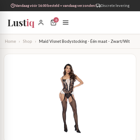
Vandaag vóór 16:00 besteld = vandaag verzonden!
Discrete levering
Lust
iq
0
Home
›
Shop
›
Maid Visnet Bodystocking - Één maat - Zwart/Wit