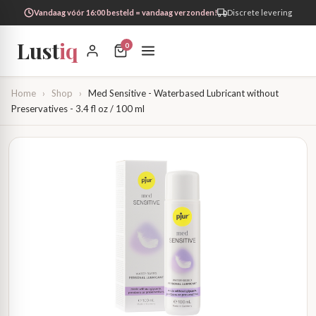
Vandaag vóór 16:00 besteld = vandaag verzonden!
Discrete levering
Lust
iq
0
Home
›
Shop
›
Med Sensitive - Waterbased Lubricant without
Preservatives - 3.4 fl oz / 100 ml