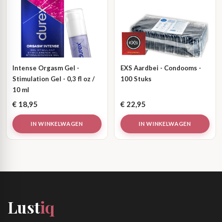
Intense Orgasm Gel -
EXS Aardbei - Condooms -
Stimulation Gel - 0,3 fl oz /
100 Stuks
10 ml
€
18,95
€
22,95
IN WINKELWAGEN
IN WINKELWAGEN
Lust
iq