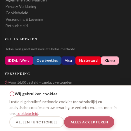
Algemene Voorwaarden
Privacy Verklaring
›
Cookiebeleid
›
Verzending & Levering
›
Retourbeleid
›
VEILIG BETALEN
Betaal veilig met uw favoriete betaalmethode.
iDEAL | Wero
Overboeking
Visa
Mastercard
Klarna
VERZENDING
Voor 16:00 besteld = vandaag verzonden
Altijd in neutrale verpakking
Wij gebruiken cookies
Lustiq.nl gebruikt functionele cookies (noodzakelijk) en
analytische cookies om uw ervaring te verbeteren. Lees meer in
© 2026 Lustiq.nl – Alle rechten voorbehouden
ons
cookiebeleid
.
Algemene Voorwaarden
Privacy
Cookiebeleid
ALLEEN FUNCTIONEEL
ALLES ACCEPTEREN
Uitsluitend voor personen van 18 jaar en ouder