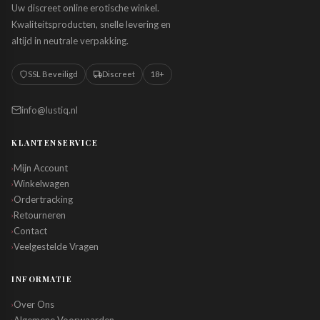
Uw discreet online erotische winkel.
Kwaliteitsproducten, snelle levering en
altijd in neutrale verpakking.
SSL Beveiligd
Discreet
18+
info@lustiq.nl
KLANTENSERVICE
Mijn Account
›
Winkelwagen
›
Ordertracking
›
Retourneren
›
Contact
›
Veelgestelde Vragen
›
INFORMATIE
Over Ons
›
›