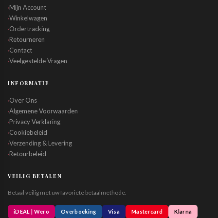
Mijn Account
›
Winkelwagen
›
Ordertracking
›
Retourneren
›
Contact
›
Veelgestelde Vragen
›
INFORMATIE
Over Ons
›
Algemene Voorwaarden
›
Privacy Verklaring
›
Cookiebeleid
›
Verzending & Levering
›
Retourbeleid
›
VEILIG BETALEN
Betaal veilig met uw favoriete betaalmethode.
iDEAL | Wero
Overboeking
Visa
Mastercard
Klarna