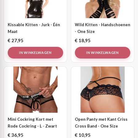
Kissable Kitten - Jurk - Één
Wild Kitten - Handschoenen
Maat
- One Size
€
27,95
€
18,95
IN WINKELWAGEN
IN WINKELWAGEN
Mini Cockring Kort met
Open Panty met Kant Criss
Rode Cockring - L - Zwart
Cross Band - One Size
€
36,95
€
10,95