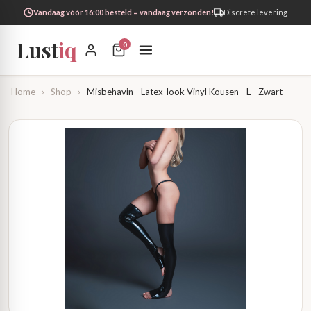
Vandaag vóór 16:00 besteld = vandaag verzonden!
Discrete levering
Lust
iq
0
Home
›
Shop
›
Misbehavin - Latex-look Vinyl Kousen - L - Zwart