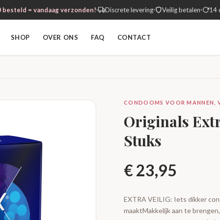
 besteld = vandaag verzonden!
Discrete levering
Veilig betalen
14 
SHOP
OVER ONS
FAQ
CONTACT
CONDOOMS VOOR MANNEN, VE
Originals Ext
Stuks
€
23,95
EXTRA VEILIG: Iets dikker con
maaktMakkelijk aan te brengen,