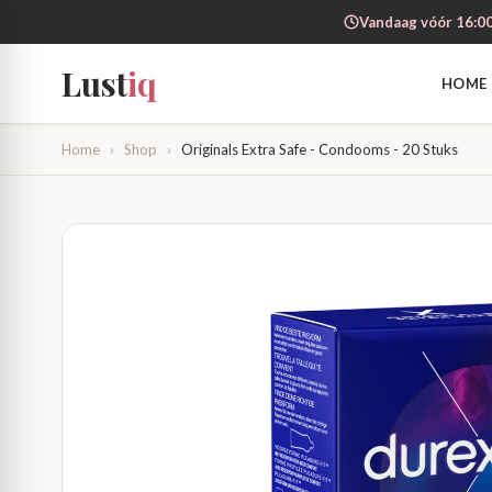
Vandaag vóór 16:00
Lust
iq
HOME
Home
›
Shop
›
Originals Extra Safe - Condooms - 20 Stuks