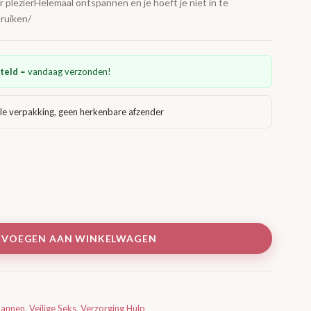
lezierHelemaal ontspannen en je hoeft je niet in te
ruiken/
teld
= vandaag verzonden!
le verpakking, geen herkenbare afzender
EVOEGEN AAN WINKELWAGEN
annen
,
Veilige Seks
,
Verzorging Hulp