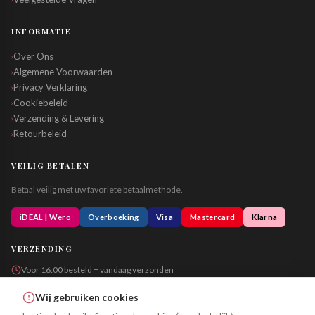
INFORMATIE
Over Ons
›
Algemene Voorwaarden
›
Privacy Verklaring
›
Cookiebeleid
›
Verzending & Levering
›
Retourbeleid
›
VEILIG BETALEN
Betaal veilig met uw favoriete betaalmethode.
iDEAL | Wero
Overboeking
Visa
Mastercard
Klarna
VERZENDING
Voor 16:00 besteld = vandaag verzonden
Altijd in neutrale verpakking
Wij gebruiken cookies