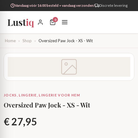
Vandaag vóór 16:00 besteld = vandaag verzonden!
Discrete levering
Lust
iq
0
Home
›
Shop
›
Oversized Paw Jock - XS - Wit
JOCKS, LINGERIE, LINGERIE VOOR HEM
Oversized Paw Jock - XS - Wit
€
27,95