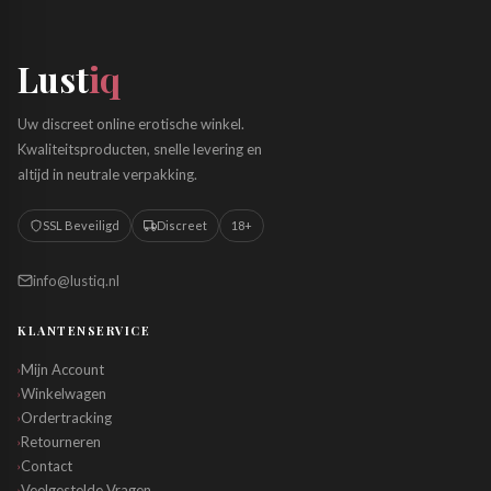
Lust
iq
Uw discreet online erotische winkel.
Kwaliteitsproducten, snelle levering en
altijd in neutrale verpakking.
SSL Beveiligd
Discreet
18+
info@lustiq.nl
KLANTENSERVICE
Mijn Account
›
Winkelwagen
›
Ordertracking
›
Retourneren
›
Contact
›
Veelgestelde Vragen
›