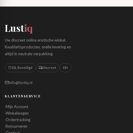
Lust
iq
Uw discreet online erotische winkel.
Kwaliteitsproducten, snelle levering en
altijd in neutrale verpakking.
SSL Beveiligd
Discreet
18+
info@lustiq.nl
KLANTENSERVICE
Mijn Account
›
Winkelwagen
›
Ordertracking
›
Retourneren
›
Contact
›