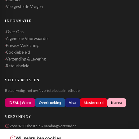
Veelgestelde Vragen
›
INFORMATIE
Over Ons
›
Algemene Voorwaarden
›
Privacy Verklaring
›
Cookiebeleid
›
Verzending & Levering
›
Retourbeleid
›
VEILIG BETALEN
Betaal veilig met uw favoriete betaalmethode.
iDEAL | Wero
Overboeking
Visa
Mastercard
Klarna
VERZENDING
Voor 16:00 besteld = vandaag verzonden
Altijd in neutrale verpakking
Wij gebruiken cookies