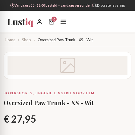
Vandaag vóór 16:00 besteld = vandaag verzonden!
Discrete levering
Lust
iq
0
Home
›
Shop
›
Oversized Paw Trunk - XS - Wit
BOXERSHORTS, LINGERIE, LINGERIE VOOR HEM
Oversized Paw Trunk - XS - Wit
€
27,95