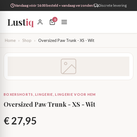
Vandaag vóór 16:00 besteld = vandaag verzonden!
Discrete levering
Lust
iq
0
Home
›
Shop
›
Oversized Paw Trunk - XS - Wit
BOXERSHORTS, LINGERIE, LINGERIE VOOR HEM
Oversized Paw Trunk - XS - Wit
€
27,95