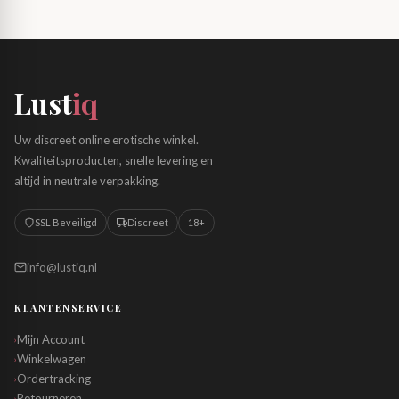
Lust
iq
Uw discreet online erotische winkel.
Kwaliteitsproducten, snelle levering en
altijd in neutrale verpakking.
SSL Beveiligd
Discreet
18+
info@lustiq.nl
KLANTENSERVICE
Mijn Account
›
Winkelwagen
›
Ordertracking
›
Retourneren
›