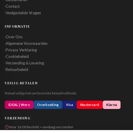
Contact
›
Veelgestelde Vragen
›
INFORMATIE
Over Ons
›
Algemene Voorwaarden
›
Privacy Verklaring
›
Cookiebeleid
›
Verzending & Levering
›
Retourbeleid
›
VEILIG BETALEN
Betaal veilig met uw favoriete betaalmethode.
iDEAL | Wero
Overboeking
Visa
Mastercard
Klarna
VERZENDING
Voor 16:00 besteld = vandaag verzonden
Altijd in neutrale verpakking