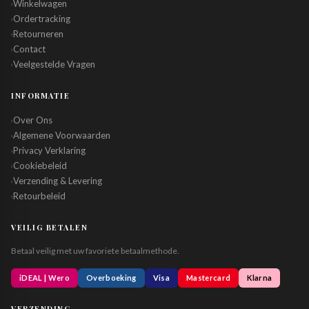
Winkelwagen
›
Ordertracking
›
Retourneren
›
Contact
›
Veelgestelde Vragen
›
INFORMATIE
Over Ons
›
Algemene Voorwaarden
›
Privacy Verklaring
›
Cookiebeleid
›
Verzending & Levering
›
Retourbeleid
›
VEILIG BETALEN
Betaal veilig met uw favoriete betaalmethode.
iDEAL | Wero
Overboeking
Visa
Mastercard
Klarna
VERZENDING