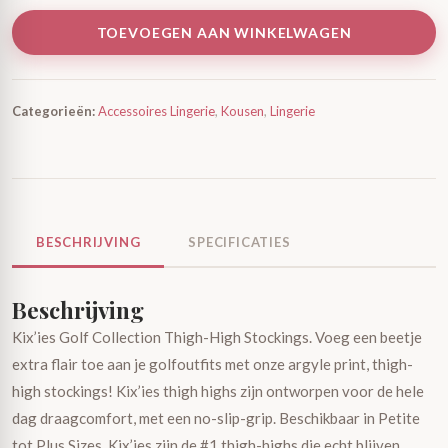
TOEVOEGEN AAN WINKELWAGEN
Categorieën:
Accessoires Lingerie
,
Kousen
,
Lingerie
BESCHRIJVING
SPECIFICATIES
Beschrijving
Kix’ies Golf Collection Thigh-High Stockings. Voeg een beetje
extra flair toe aan je golfoutfits met onze argyle print, thigh-
high stockings! Kix’ies thigh highs zijn ontworpen voor de hele
dag draagcomfort, met een no-slip-grip. Beschikbaar in Petite
tot Plus Sizes. Kix’ies zijn de #1 thigh-highs die echt blijven