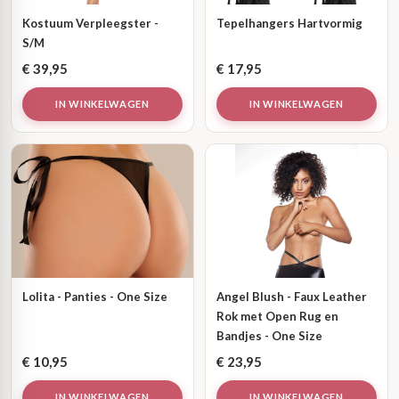
Kostuum Verpleegster -
Tepelhangers Hartvormig
S/M
€
39,95
€
17,95
IN WINKELWAGEN
IN WINKELWAGEN
Lolita - Panties - One Size
Angel Blush - Faux Leather
Rok met Open Rug en
Bandjes - One Size
€
10,95
€
23,95
IN WINKELWAGEN
IN WINKELWAGEN