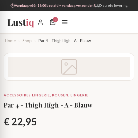
Vandaag vóór 16:00 besteld = vandaag verzonden!
Discrete levering
Lust
iq
0
Home
›
Shop
›
Par 4 - Thigh High - A - Blauw
ACCESSOIRES LINGERIE, KOUSEN, LINGERIE
Par 4 - Thigh High - A - Blauw
€
22,95