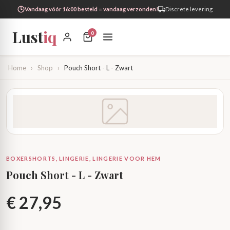
Vandaag vóór 16:00 besteld = vandaag verzonden!
Discrete levering
Lust
iq
0
Home
›
Shop
›
Pouch Short - L - Zwart
BOXERSHORTS, LINGERIE, LINGERIE VOOR HEM
Pouch Short - L - Zwart
€
27,95