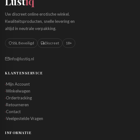
Lust
iq
Uw discreet online erotische winkel.
Kwaliteitsproducten, snelle levering en
altijd in neutrale verpakking.
SSL Beveiligd
Discreet
18+
info@lustiq.nl
KLANTENSERVICE
Mijn Account
›
Winkelwagen
›
Ordertracking
›
Retourneren
›
Contact
›
Veelgestelde Vragen
›
INFORMATIE