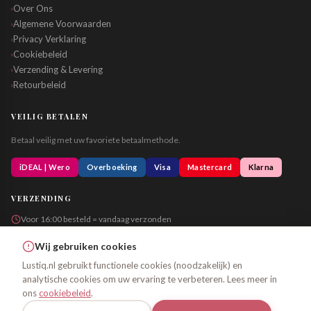
Over Ons
›
Algemene Voorwaarden
›
Privacy Verklaring
›
Cookiebeleid
›
Verzending & Levering
›
Retourbeleid
›
VEILIG BETALEN
Betaal veilig met uw favoriete betaalmethode.
iDEAL | Wero
Overboeking
Visa
Mastercard
Klarna
VERZENDING
Voor 16:00 besteld = vandaag verzonden
Altijd in neutrale verpakking
Wij gebruiken cookies
Lustiq.nl gebruikt functionele cookies (noodzakelijk) en
analytische cookies om uw ervaring te verbeteren. Lees meer in
© 2026 Lustiq.nl – Alle rechten voorbehouden
ons
cookiebeleid
.
Algemene Voorwaarden
Privacy
Cookiebeleid