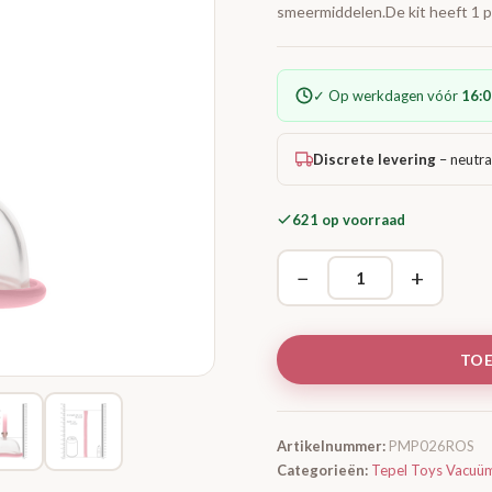
smeermiddelen.De kit heeft 1 p
✓ Op werkdagen vóór
16:0
Discrete levering
– neutra
621 op voorraad
−
+
TO
Artikelnummer:
PMP026ROS
Categorieën:
Tepel Toys Vacuü