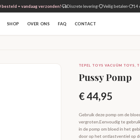
 besteld = vandaag verzonden!
Discrete levering
Veilig betalen
14 
SHOP
OVER ONS
FAQ
CONTACT
TEPEL TOYS VACUÜM TOYS, 
Pussy Pomp
€
44,95
Gebruik deze pomp om de bloed
vergroten.Eenvoudig te gebruik
in de pomp om bloed in het gebi
door op het ontlastventiel op 