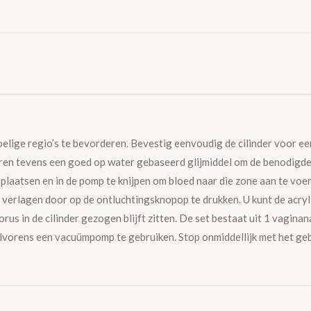
ige regio’s te bevorderen. Bevestig eenvoudig de cilinder voor ee
eren tevens een goed op water gebaseerd glijmiddel om de benodigde
aatsen en in de pomp te knijpen om bloed naar die zone aan te voeren.
k verlagen door op de ontluchtingsknopop te drukken. U kunt de acryl
rus in de cilinder gezogen blijft zitten. De set bestaat uit 1 vagina
rens een vacuümpomp te gebruiken. Stop onmiddellijk met het gebru