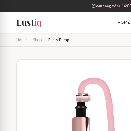
Vandaag vóór 16:00
Lust
iq
HOME
Home
›
Shop
›
Pussy Pomp