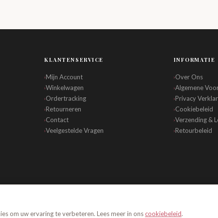
KLANTENSERVICE
INFORMATIE
Mijn Account
Over Ons
›
›
Winkelwagen
Algemene Voo
›
›
Ordertracking
Privacy Verklar
›
›
Retourneren
Cookiebeleid
›
›
Contact
Verzending & L
›
›
Veelgestelde Vragen
Retourbeleid
›
›
okies om uw ervaring te verbeteren. Lees meer in ons
cookiebeleid
.
Algemene Voorwaarden
Privacy
Cookiebeleid