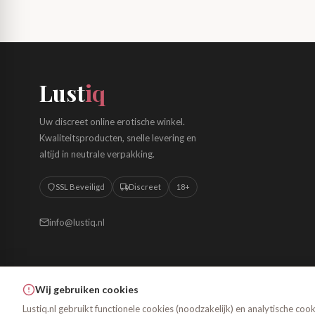
Lust
iq
Uw discreet online erotische winkel.
Kwaliteitsproducten, snelle levering en
altijd in neutrale verpakking.
SSL Beveiligd
Discreet
18+
info@lustiq.nl
Wij gebruiken cookies
Lustiq.nl gebruikt functionele cookies (noodzakelijk) en analytische co
© 2026 Lustiq.nl – Alle rechten voorbehouden