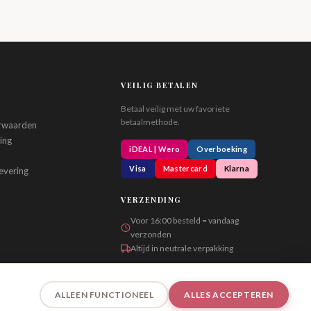
VEILIG BETALEN
Betaal veilig met uw favoriete
betaalmethode.
rwaarden
ing
iDEAL | Wero
Overboeking
Visa
Mastercard
Klarna
evering
VERZENDING
Voor 16:00 besteld = vandaag
verzonden
Altijd in neutrale verpakking
ALLEEN FUNCTIONEEL
ALLES ACCEPTEREN
Uitsluitend voor personen van 18 jaar en ouder