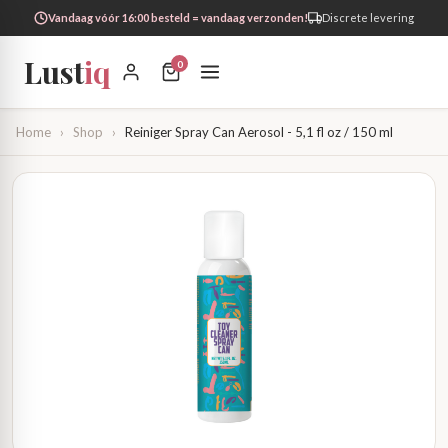
Vandaag vóór 16:00 besteld = vandaag verzonden!
Discrete levering
Lust
iq
0
Home
›
Shop
›
Reiniger Spray Can Aerosol - 5,1 fl oz / 150 ml