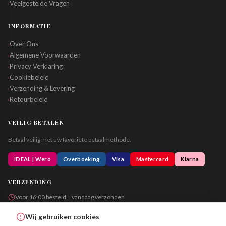
Veelgestelde Vragen
›
INFORMATIE
Over Ons
›
Algemene Voorwaarden
›
Privacy Verklaring
›
Cookiebeleid
›
Verzending & Levering
›
Retourbeleid
›
VEILIG BETALEN
Betaal veilig met uw favoriete betaalmethode.
iDEAL | Wero
Overboeking
Visa
Mastercard
Klarna
VERZENDING
Voor 16:00 besteld = vandaag verzonden
Altijd in neutrale verpakking
Wij gebruiken cookies