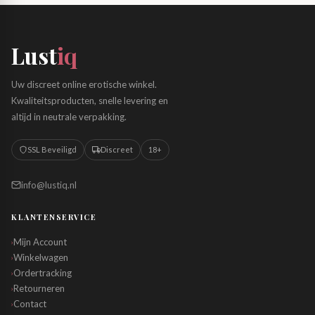
Lust
iq
Uw discreet online erotische winkel.
Kwaliteitsproducten, snelle levering en
altijd in neutrale verpakking.
SSL Beveiligd
Discreet
18+
info@lustiq.nl
KLANTENSERVICE
Mijn Account
›
Winkelwagen
›
Ordertracking
›
Retourneren
›
Contact
›