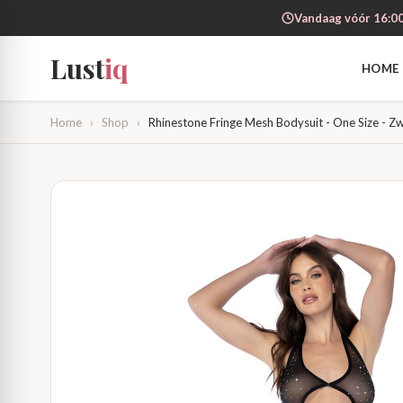
Vandaag vóór 16:00
Lust
iq
HOME
Home
›
Shop
›
Rhinestone Fringe Mesh Bodysuit - One Size - Z