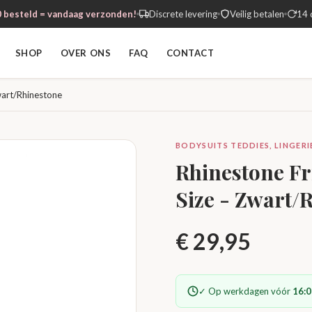
 besteld = vandaag verzonden!
Discrete levering
Veilig betalen
14 
SHOP
OVER ONS
FAQ
CONTACT
wart/Rhinestone
BODYSUITS TEDDIES, LINGER
Rhinestone Fr
Size - Zwart/
€
29,95
✓ Op werkdagen vóór
16:0