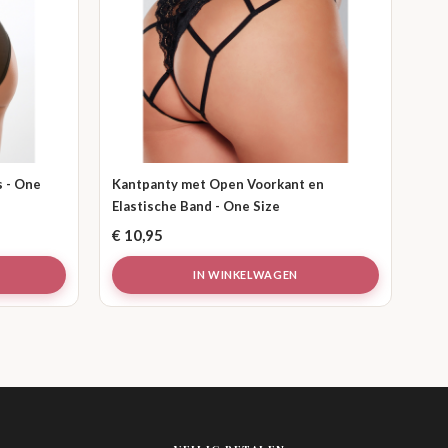
s - One
Kantpanty met Open Voorkant en
Elastische Band - One Size
€
10,95
IN WINKELWAGEN