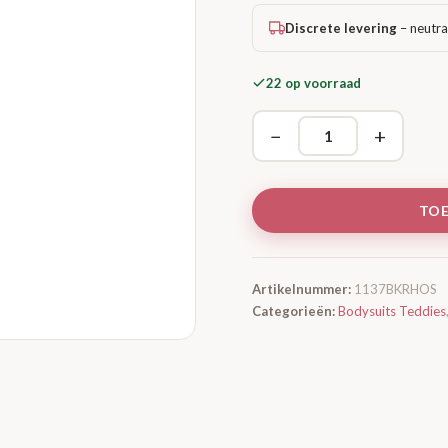
Discrete levering
– neutra
22 op voorraad
−
+
TO
Artikelnummer:
1137BKRHOS
Categorieën:
Bodysuits Teddies