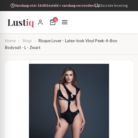
Vandaag vóór 16:00 besteld = vandaag verzonden!
Discrete levering
Lust
iq
0
Home
›
Shop
›
Risque Lover - Latex-look Vinyl Peek-A-Boo
Bodysuit - L - Zwart