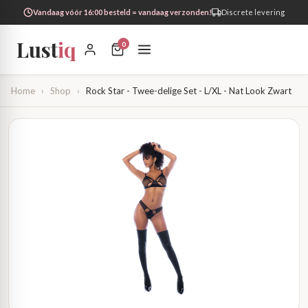
Vandaag vóór 16:00 besteld = vandaag verzonden!
Discrete levering
Lust
iq
0
Home
›
Shop
›
Rock Star - Twee-delige Set - L/XL - Nat Look Zwart