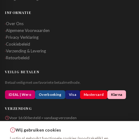
INFORMATIE
Over Ons
›
Algemene Voorwaarden
›
Privacy Verklaring
›
Cookiebeleid
›
Verzending & Levering
›
Retourbeleid
›
VEILIG BETALEN
Betaal veilig met uw favoriete betaalmethode.
iDEAL | Wero
Overboeking
Visa
Mastercard
Klarna
VERZENDING
Voor 16:00 besteld = vandaag verzonden
Altijd in neutrale verpakking
Wij gebruiken cookies
Lustiq.nl gebruikt functionele cookies (noodzakelijk) en