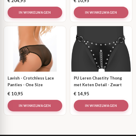
€
204,95
€
10,95
IN WINKELWAGEN
IN WINKELWAGEN
Lavish - Crotchless Lace
PU Leren Chastity Thong
Panties - One Size
met Keten Detail - Zwart
€
10,95
€
14,95
IN WINKELWAGEN
IN WINKELWAGEN