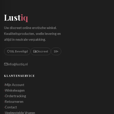
Lust
iq
Uw discreet online erotische winkel.
Kwaliteitsproducten, snelle levering en
altijd in neutrale verpakking.
SSL Beveiligd
Discreet
18+
info@lustiq.nl
KLANTENSERVICE
Mijn Account
›
Winkelwagen
›
Ordertracking
›
Retourneren
›
Contact
›
Veelgestelde Vragen
›